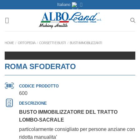
Salta
Italiano
ai
contenuti
HOME
/
ORTOPEDIA
/
CORSETTI E BUSTI
/
BUSTI IMMOBILIZZANTI
ROMA SFODERATO
CODICE PRODOTTO
600
DESCRIZIONE
BUSTO IMMOBILIZZATORE DEL TRATTO
LOMBO-SACRALE
particolarmente consigliato per persone anziane con
ridotta manualita’